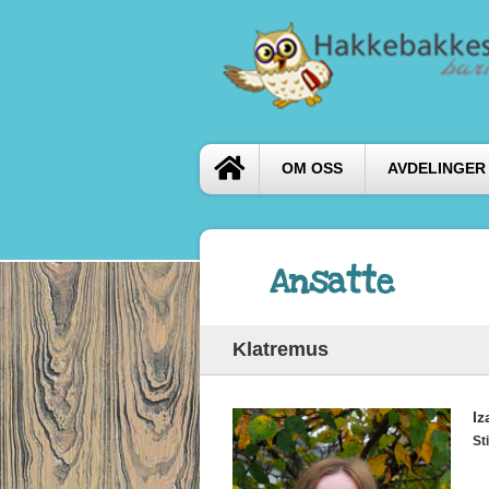
OM OSS
AVDELINGER
Ansatte
Klatremus
Iz
Sti