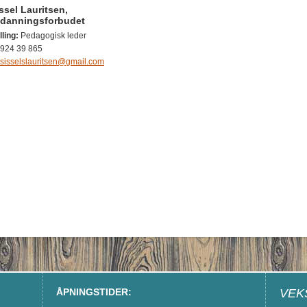
ssel Lauritsen,
tdanningsforbudet
lling:
Pedagogisk leder
924 39 865
sisselslauritsen@gmail.com
ÅPNINGSTIDER:
VEK