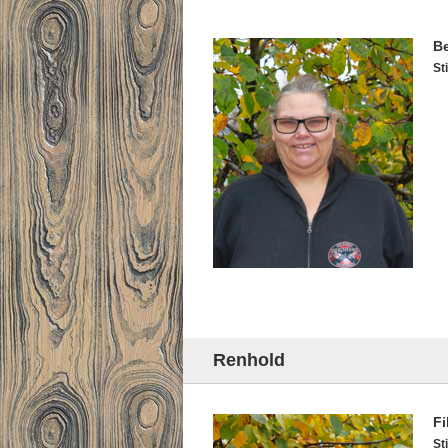
Be
Sti
Renhold
Fi
Sti