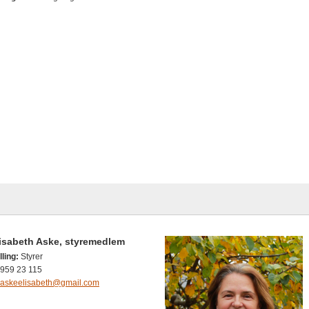
isabeth Aske, styremedlem
lling:
Styrer
959 23 115
askeelisabeth@gmail.com