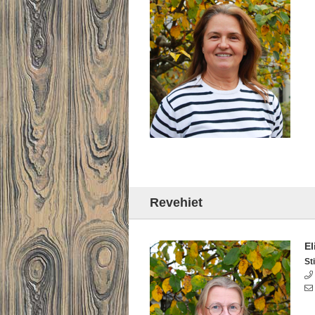
Revehiet
El
Sti