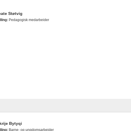
ate Støtvig
lling:
Pedagogisk medarbeider
krije Bytyqi
lling:
Barne- og ungdomsarbeider